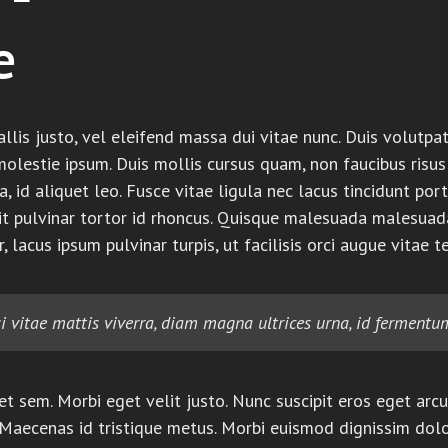
e
llis justo, vel eleifend massa dui vitae nunc. Duis volutpat 
molestie ipsum. Duis mollis cursus quam, non faucibus risu
ula, id aliquet leo. Fusce vitae ligula nec lacus tincidunt 
it pulvinar tortor id rhoncus. Quisque malesuada malesuada 
 lacus ipsum pulvinar turpis, ut facilisis orci augue vitae t
si vitae mattis viverra, diam magna ultrices urna, id fermentum
 amet sem. Morbi eget velit justo. Nunc suscipit eros eget 
Maecenas id tristique metus. Morbi euismod dignissim dolor