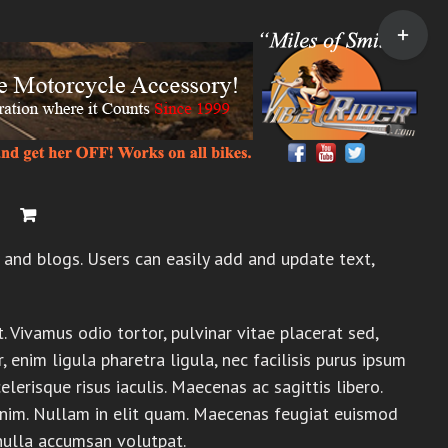
Toggle
Sliding
Bar
Area
and blogs. Users can easily add and update text,
 Vivamus odio tortor, pulvinar vitae placerat sed,
 enim ligula pharetra ligula, nec facilisis purus ipsum
lerisque risus iaculis. Maecenas ac sagittis libero.
enim. Nullam in elit quam. Maecenas feugiat euismod
 nulla accumsan volutpat.