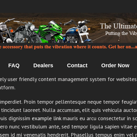
FAQ
Dealers
Contact
Order Now
ely user friendly content management system for websites 
atform.
 imperdiet. Proin tempor pellentesque neque tempor feugiat.
incidunt laoreet. Nulla accumsan, elit quis vehicula auctor,
Duis dignissim
example link
mauris eu arcu consectetur in sce
ero nunc vestibulum ante, sed tempor ligula sapien vitae 
 sem id mi venenatis hendrerit. Phasellus tempus enim vel